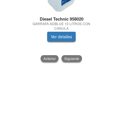
Diesel Technic 958020
Quimica
GARRAFA ADBLUE 10 LITROS CON
PASTA LAVA
CANULA
Ver detalles
V
Anterior
Siguiente