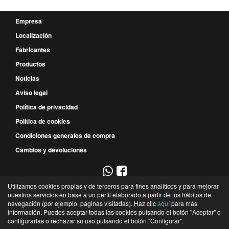
Empresa
Localización
Fabricantes
Productos
Noticias
Aviso legal
Política de privacidad
Política de cookies
Condiciones generales de compra
Cambios y devoluciones
Utilizamos cookies propias y de terceros para fines analíticos y para mejorar
967 52 29 00
nuestros servicios en base a un perfil elaborado a partir de tus hábitos de
navegación (por ejemplo, páginas visitadas). Haz clic
aquí
para más
P.E. Campollano - Avda. 4ª, 9 - Nave 3B - 02007 - Albacete - Albacete - España
información. Puedes aceptar todas las cookies pulsando el botón "Aceptar" o
©
Recambios Industriales de Albacete
- 2026 -
Tienda online de recambios de Gira
configurarlas o rechazar su uso pulsando el botón "Configurar".