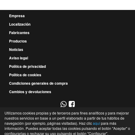
Empresa
Localización
Fabricantes
Productos
Noticias
Aviso legal
Política de privacidad
Política de cookies
Condiciones generales de compra
Cambios y devoluciones
Utilizamos cookies propias y de terceros para fines analíticos y para mejorar
967 52 29 00
nuestros servicios en base a un perfil elaborado a partir de tus hábitos de
navegación (por ejemplo, páginas visitadas). Haz clic
aquí
para más
P.E. Campollano - Avda. 4ª, 9 - Nave 3B - 02007 - Albacete - Albacete - España
información. Puedes aceptar todas las cookies pulsando el botón "Aceptar" o
©
Recambios Industriales de Albacete
- 2026 -
Tienda online de recambios de Gira
configurarlas o rechazar su uso pulsando el botón "Configurar".