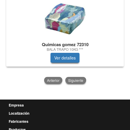
Quimicas gomez 72310
BALA TRAPO 10KG ***
Ver detalles
Anterior
Siguiente
Empresa
Localización
Fabricantes
Productos