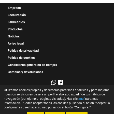
Empresa
Localización
Fabricantes
Productos
Noticias
Aviso legal
Política de privacidad
Política de cookies
Condiciones generales de compra
Cambios y devoluciones
Utilizamos cookies propias y de terceros para fines analíticos y para mejorar
967 52 29 00
nuestros servicios en base a un perfil elaborado a partir de tus hábitos de
navegación (por ejemplo, páginas visitadas). Haz clic
aquí
para más
P.E. Campollano - Avda. 4ª, 9 - Nave 3B - 02007 - Albacete - Albacete - España
información. Puedes aceptar todas las cookies pulsando el botón "Aceptar" o
©
Recambios Industriales de Albacete
- 2026 -
Tienda online de recambios de Gira
configurarlas o rechazar su uso pulsando el botón "Configurar".