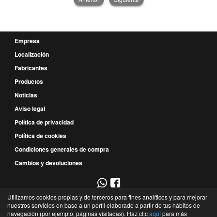
Empresa
Localización
Fabricantes
Productos
Noticias
Aviso legal
Política de privacidad
Política de cookies
Condiciones generales de compra
Cambios y devoluciones
Utilizamos cookies propias y de terceros para fines analíticos y para mejorar
967 52 29 00
nuestros servicios en base a un perfil elaborado a partir de tus hábitos de
navegación (por ejemplo, páginas visitadas). Haz clic
aquí
para más
P.E. Campollano - Avda. 4ª, 9 - Nave 3B - 02007 - Albacete - Albacete - España