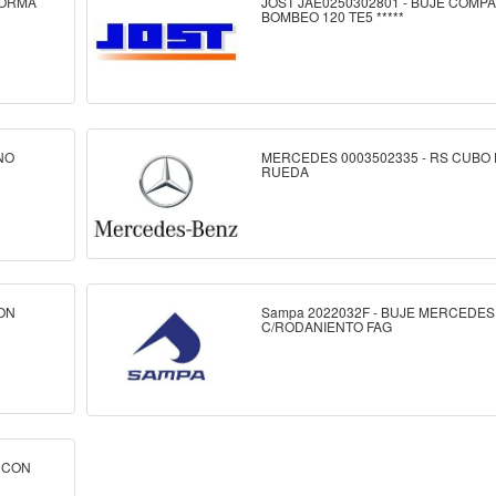
FORMA
JOST JAE0250302801 - BUJE COMP
BOMBEO 120 TE5 *****
NO
MERCEDES 0003502335 - RS CUBO 
RUEDA
CON
Sampa 2022032F - BUJE MERCEDES
5
C/RODANIENTO FAG
 CON