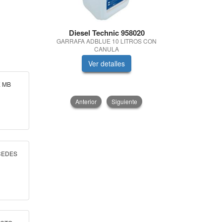
Diesel Technic 958020
Quimic
GARRAFA ADBLUE 10 LITROS CON
BALA
CANULA
Ver detalles
V
E MB
Anterior
Siguiente
RCEDES