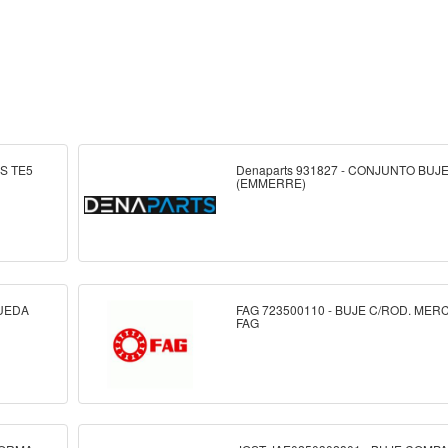
S TE5
Denaparts 931827 - CONJUNTO BUJ
(EMMERRE)
RUEDA
FAG 723500110 - BUJE C/ROD. ME
FAG