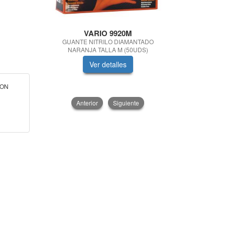
VARIO 9920M
Quimic
GUANTE NITRILO DIAMANTADO
BALA
NARANJA TALLA M (50UDS)
Ver detalles
V
LON
Anterior
Siguiente