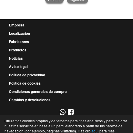
Empresa
Localización
Fabricantes
Productos
Noticias
Aviso legal
Política de privacidad
Política de cookies
Condiciones generales de compra
Cambios y devoluciones
Utilizamos cookies propias y de terceros para fines analíticos y para mejorar
967 52 29 00
nuestros servicios en base a un perfil elaborado a partir de tus hábitos de
navegación (por ejemplo, páginas visitadas). Haz clic
aquí
para más
P.E. Campollano - Avda. 4ª, 9 - Nave 3B - 02007 - Albacete - Albacete - España