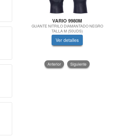
VARIO 9980M
VA
GUANTE NITRILO DIAMANTADO NEGRO
GUANTE N
TALLA M (50UDS)
NARANJA
Ver detalles
V
Anterior
Siguiente