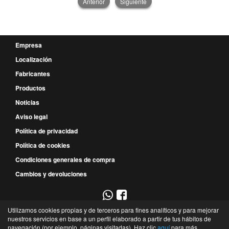
Anterior
Siguiente
Empresa
Localización
Fabricantes
Productos
Noticias
Aviso legal
Política de privacidad
Política de cookies
Condiciones generales de compra
Cambios y devoluciones
Utilizamos cookies propias y de terceros para fines analíticos y para mejorar
967 52 29 00
nuestros servicios en base a un perfil elaborado a partir de tus hábitos de
navegación (por ejemplo, páginas visitadas). Haz clic
aquí
para más
P.E. Campollano - Avda. 4ª, 9 - Nave 3B - 02007 - Albacete - Albacete - España