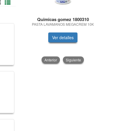
Quimicas gomez 1800310
HERRA
PASTA LAVAMANOS MEGACREM 10K
MALETIN HER
Ver detalles
V
Anterior
Siguiente