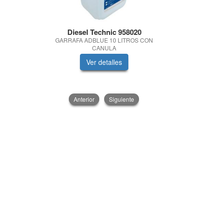
Diesel Technic 958020
VA
GARRAFA ADBLUE 10 LITROS CON
GUANTE N
CANULA
NARANJA
Ver detalles
V
Anterior
Siguiente