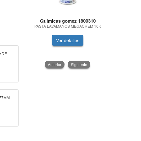
Quimicas gomez 1800310
Mont
PASTA LAVAMANOS MEGACREM 10K
MALETIN CO
Ver detalles
V
O DE
Anterior
Siguiente
 77MM