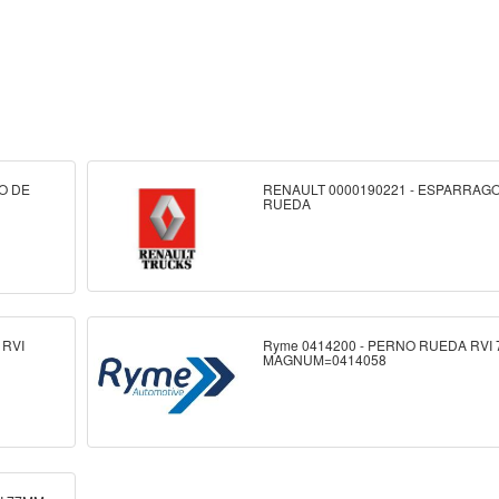
GO DE
RENAULT 0000190221 - ESPARRAG
RUEDA
 RVI
Ryme 0414200 - PERNO RUEDA RVI
MAGNUM=0414058