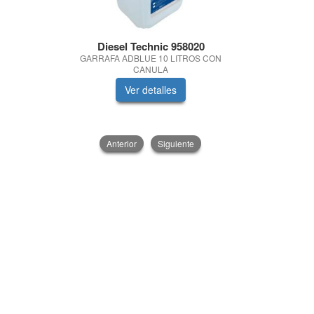
Diesel Technic 958020
Quimic
GARRAFA ADBLUE 10 LITROS CON
BALA
CANULA
Ver detalles
V
Anterior
Siguiente