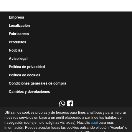
Empresa
Localización
Fabricantes
Productos
Noticias
Aviso legal
Política de privacidad
Política de cookies
Condiciones generales de compra
Cambios y devoluciones
Utilizamos cookies propias y de terceros para fines analíticos y para mejorar
967 52 29 00
nuestros servicios en base a un perfil elaborado a partir de tus hábitos de
navegación (por ejemplo, páginas visitadas). Haz clic
aquí
para más
P.E. Campollano - Avda. 4ª, 9 - Nave 3B - 02007 - Albacete - Albacete - España
información. Puedes aceptar todas las cookies pulsando el botón "Aceptar" o
©
Recambios Industriales de Albacete
- 2026 -
Tienda online de recambios de Gira