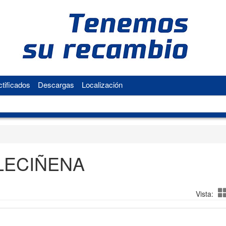
tificados
Descargas
Localización
LECIÑENA
Vista: