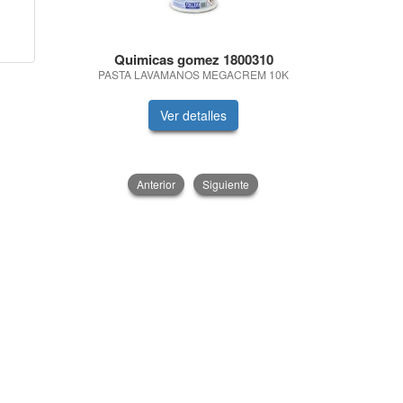
Quimicas gomez 1800310
Mont
PASTA LAVAMANOS MEGACREM 10K
MALETIN CO
Ver detalles
V
Anterior
Siguiente