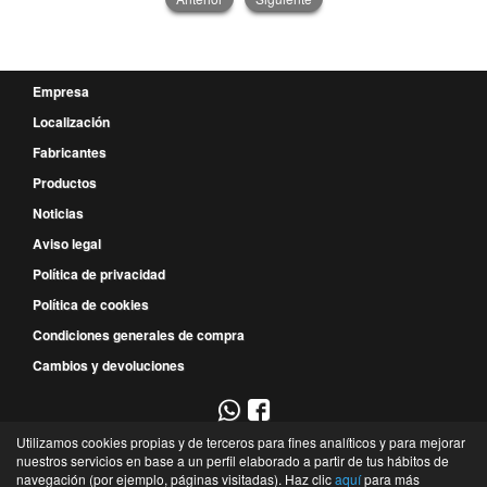
Empresa
Localización
Fabricantes
Productos
Noticias
Aviso legal
Política de privacidad
Política de cookies
Condiciones generales de compra
Cambios y devoluciones
Utilizamos cookies propias y de terceros para fines analíticos y para mejorar
967 52 29 00
nuestros servicios en base a un perfil elaborado a partir de tus hábitos de
navegación (por ejemplo, páginas visitadas). Haz clic
aquí
para más
P.E. Campollano - Avda. 4ª, 9 - Nave 3B - 02007 - Albacete - Albacete - España