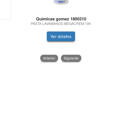
Quimicas gomez 1800310
Diesel
PASTA LAVAMANOS MEGACREM 10K
GARRAFA A
Ver detalles
V
Anterior
Siguiente