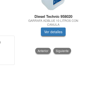
Diesel Technic 958020
Quimica
GARRAFA ADBLUE 10 LITROS CON
PASTA LAVA
CANULA
Ver detalles
V
S
Anterior
Siguiente