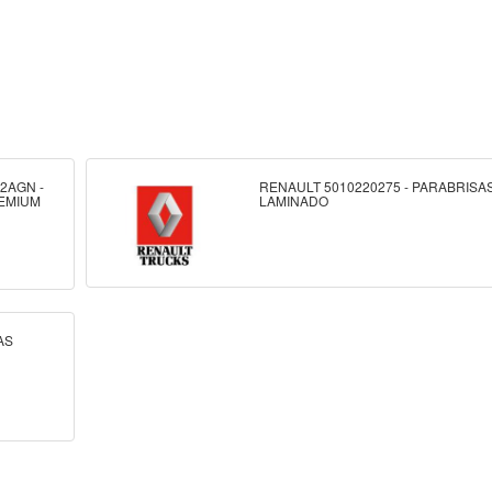
2AGN -
RENAULT 5010220275 - PARABRISA
EMIUM
LAMINADO
AS