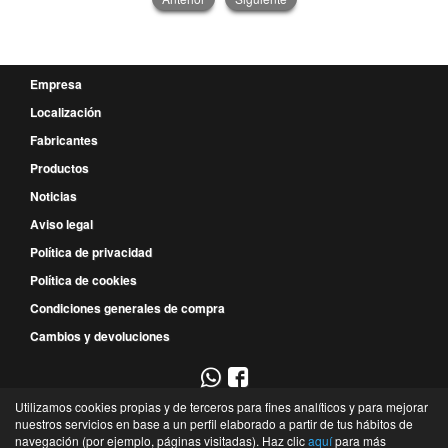
Empresa
Localización
Fabricantes
Productos
Noticias
Aviso legal
Política de privacidad
Política de cookies
Condiciones generales de compra
Cambios y devoluciones
Utilizamos cookies propias y de terceros para fines analíticos y para mejorar
967 52 29 00
nuestros servicios en base a un perfil elaborado a partir de tus hábitos de
navegación (por ejemplo, páginas visitadas). Haz clic
aquí
para más
P.E. Campollano - Avda. 4ª, 9 - Nave 3B - 02007 - Albacete - Albacete - España