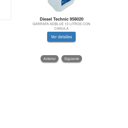
Diesel Technic 958020
Quimic
GARRAFA ADBLUE 10 LITROS CON
BALA
CANULA
Ver detalles
V
Anterior
Siguiente