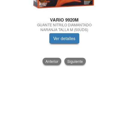
VARIO 9920M
HERRA
GUANTE NITRILO DIAMANTADO
MALETIN HER
NARANJA TALLA M (50UDS)
Ver detalles
V
Anterior
Siguiente