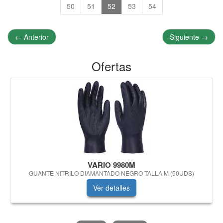
50
51
52
53
54
←
Anterior
Siguiente
→
Ofertas
VARIO 9980M
GUANTE NITRILO DIAMANTADO NEGRO TALLA M (50UDS)
Ver detalles