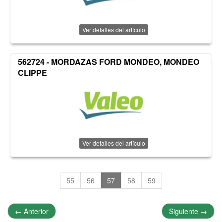
Ver detalles del artículo
562724 - MORDAZAS FORD MONDEO, MONDEO
CLIPPE
Ver detalles del artículo
55
56
57
58
59
←
Anterior
Siguiente
→