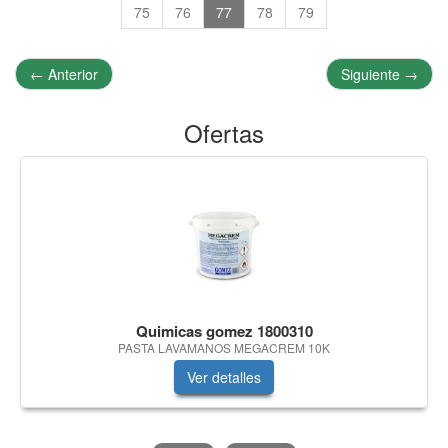
75
76
77
78
79
←
Anterior
Siguiente
→
Ofertas
Quimicas gomez 1800310
PASTA LAVAMANOS MEGACREM 10K
Ver detalles