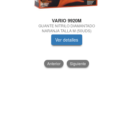
VARIO 9920M
Quimica
GUANTE NITRILO DIAMANTADO
PASTA LAVA
NARANJA TALLA M (50UDS)
Ver detalles
V
Anterior
Siguiente