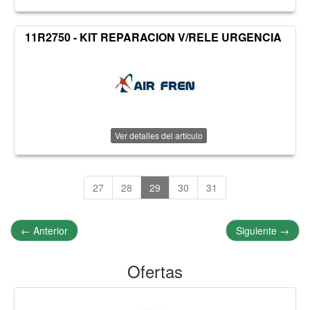
11R2750 - KIT REPARACION V/RELE URGENCIA
Ver detalles del artículo
27
28
29
30
31
←
Anterior
Siguiente
→
Ofertas