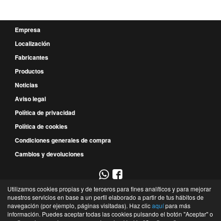
Empresa
Localización
Fabricantes
Productos
Noticias
Aviso legal
Política de privacidad
Política de cookies
Condiciones generales de compra
Cambios y devoluciones
Utilizamos cookies propias y de terceros para fines analíticos y para mejorar
967 52 29 00
nuestros servicios en base a un perfil elaborado a partir de tus hábitos de
navegación (por ejemplo, páginas visitadas). Haz clic
aquí
para más
P.E. Campollano - Avda. 4ª, 9 - Nave 3B - 02007 - Albacete - Albacete - España
información. Puedes aceptar todas las cookies pulsando el botón "Aceptar" o
©
Recambios Industriales de Albacete
- 2026 -
Tienda online de recambios de Gira