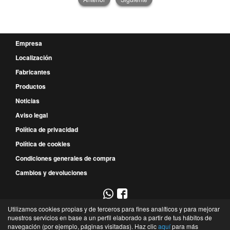
Empresa
Localización
Fabricantes
Productos
Noticias
Aviso legal
Política de privacidad
Política de cookies
Condiciones generales de compra
Cambios y devoluciones
Utilizamos cookies propias y de terceros para fines analíticos y para mejorar
967 52 29 00
nuestros servicios en base a un perfil elaborado a partir de tus hábitos de
navegación (por ejemplo, páginas visitadas). Haz clic
aquí
para más
P.E. Campollano - Avda. 4ª, 9 - Nave 3B - 02007 - Albacete - Albacete - España