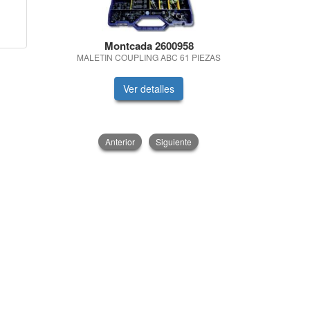
Montcada 2600958
VA
MALETIN COUPLING ABC 61 PIEZAS
GUANTE NITR
TAL
Ver detalles
V
Anterior
Siguiente