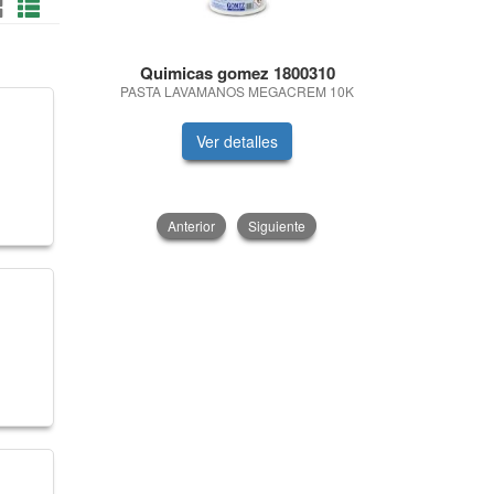
Quimicas gomez 1800310
Quimic
PASTA LAVAMANOS MEGACREM 10K
BALA
Ver detalles
V
Anterior
Siguiente