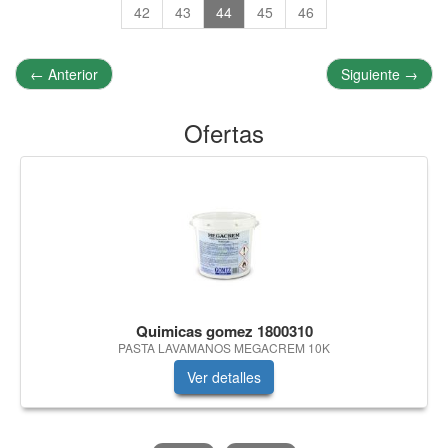
42
43
44
45
46
←
Anterior
Siguiente
→
Ofertas
Quimicas gomez 1800310
PASTA LAVAMANOS MEGACREM 10K
Ver detalles