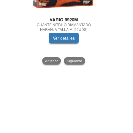
VARIO 9920M
Quimica
GUANTE NITRILO DIAMANTADO
PASTA LAVA
NARANJA TALLA M (50UDS)
Ver detalles
V
Anterior
Siguiente